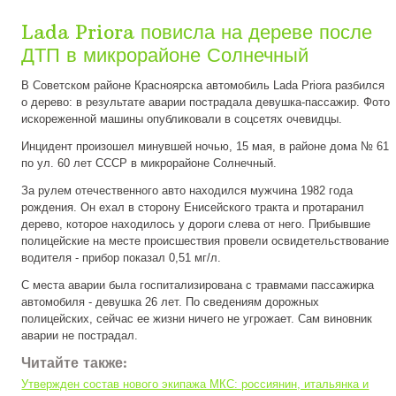
Lada Priora повисла на дереве после
ДТП в микрорайоне Солнечный
В Советском районе Красноярска автомобиль Lada Priora разбился
о дерево: в результате аварии пострадала девушка-пассажир. Фото
искореженной машины опубликовали в соцсетях очевидцы.
Инцидент произошел минувшей ночью, 15 мая, в районе дома № 61
по ул. 60 лет СССР в микрорайоне Солнечный.
За рулем отечественного авто находился мужчина 1982 года
рождения. Он ехал в сторону Енисейского тракта и протаранил
дерево, которое находилось у дороги слева от него. Прибывшие
полицейские на месте происшествия провели освидетельствование
водителя - прибор показал 0,51 мг/л.
С места аварии была госпитализирована с травмами пассажирка
автомобиля - девушка 26 лет. По сведениям дорожных
полицейских, сейчас ее жизни ничего не угрожает. Сам виновник
аварии не пострадал.
Читайте также:
Утвержден состав нового экипажа МКС: россиянин, итальянка и