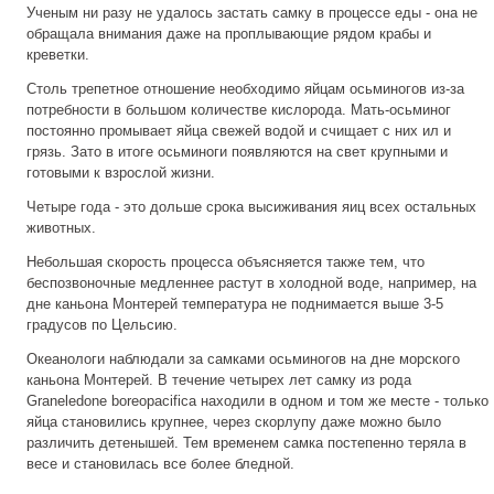
Ученым ни разу не удалось застать самку в процессе еды - она не
обращала внимания даже на проплывающие рядом крабы и
креветки.
Столь трепетное отношение необходимо яйцам осьминогов из-за
потребности в большом количестве кислорода. Мать-осьминог
постоянно промывает яйца свежей водой и счищает с них ил и
грязь. Зато в итоге осьминоги появляются на свет крупными и
готовыми к взрослой жизни.
Четыре года - это дольше срока высиживания яиц всех остальных
животных.
Небольшая скорость процесса объясняется также тем, что
беспозвоночные медленнее растут в холодной воде, например, на
дне каньона Монтерей температура не поднимается выше 3-5
градусов по Цельсию.
Океанологи наблюдали за самками осьминогов на дне морского
каньона Монтерей. В течение четырех лет самку из рода
Graneledone boreopacifica находили в одном и том же месте - только
яйца становились крупнее, через скорлупу даже можно было
различить детенышей. Тем временем самка постепенно теряла в
весе и становилась все более бледной.