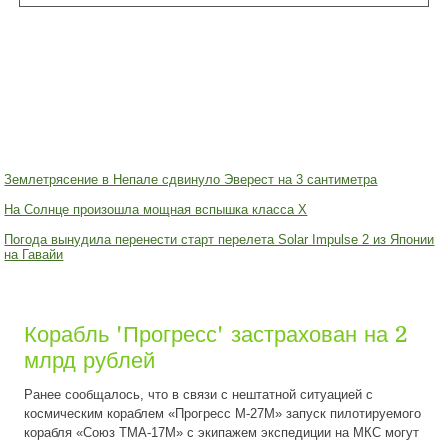
Землетрясение в Непале сдвинуло Эверест на 3 сантиметра
На Солнце произошла мощная вспышка класса X
Погода вынудила перенести старт перелета Solar Impulse 2 из Японии
на Гавайи
Корабль 'Прогресс' застрахован на 2
млрд рублей
Ранее сообщалось, что в связи с нештатной ситуацией с
космическим кораблем «Прогресс М-27М» запуск пилотируемого
корабля «Союз ТМА-17М» с экипажем экспедиции на МКС могут