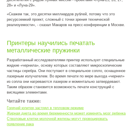
28» и «Луна-29».
«Скажем так, это десятки миллиардов рублей, потому что это
ресурсоемкий проект, сложный с точки зрения технической
реализуемости», - сказал Макаров на пресс-конференции в Москве.
Принтеры научились печатать
металлические пружинки
Разработанный исследователями принтер использует специальные
жидкие «чернила», основу которых составляют микроскопические
частицы серебра. Они поступают в специальное сопло, оснащенное
лазерным излучателем. Во время печати по мере выхода «чернил»
из сопла они нагреваются лазером и моментально затвердевают.
Таким образом становится возможность печати конструкций с
висящими элементами.
Читайте также:
Горячий юпитер застрял в тепловом режиме
Жирная диета во время беременности может изменять мозг ребенка
Стволовые клетки молочной железы могут провоцировать
появление рака