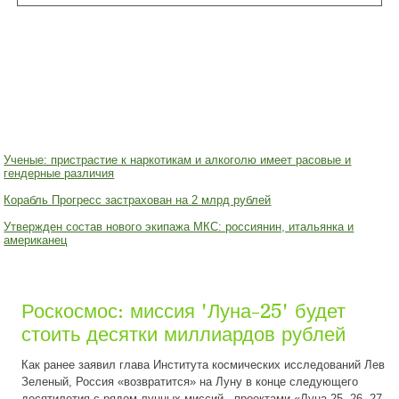
Ученые: пристрастие к наркотикам и алкоголю имеет расовые и
гендерные различия
Корабль Прогресс застрахован на 2 млрд рублей
Утвержден состав нового экипажа МКС: россиянин, итальянка и
американец
Роскосмос: миссия 'Луна-25' будет
стоить десятки миллиардов рублей
Как ранее заявил глава Института космических исследований Лев
Зеленый, Россия «возвратится» на Луну в конце следующего
десятилетия с рядом лунных миссий - проектами «Луна-25, 26, 27,